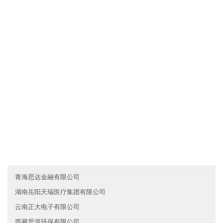
吉林南科金融有限公司拥有先进的现代化生产设备和生产工艺，确
保产品品质不仅达到国家标准，而且优于国家标准；发挥公司原材
料采购优势和成本管控优势，使产品的性价比较优；直接与国际和
国内原材料生产厂家合作，确保原材料进货渠道都是来自化工原料
知名生产企业。
友情链接
贵州鹏瑞金融有限公司
广东越秀区阳正新能源有限公司
湖北十堰先福电子有限公司
青海思达金融有限公司
湖南岳阳天瑞医疗集团有限公司
云南正大电子有限公司
西藏思源环保有限公司